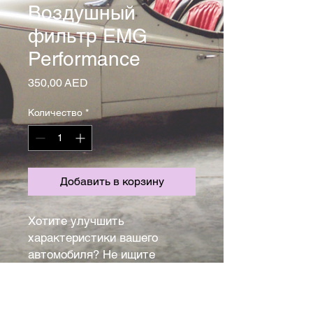
Воздушный
фильтр EMG
Performance
Цена
350,00 AED
Количество
*
Добавить в корзину
Хотите улучшить 
характеристики вашего 
автомобиля? Не ищите 
ничего, кроме воздушного 
фильтра EMG Performance. 
Обеспечивая более высокий 